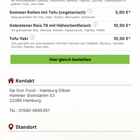
mir verschiedenem Gemüse, Kokosmilch, Bambus, Paprika, Zucchini, Champignons in
gelbem Curry, dazu Reis
Sommer Rollen mit Tofu (vegetarisch)
i
5,90 €*
Reispapierrollen mit Tofu, Salat, Gurken, Reisnudeln, Erdnüssen
Gebratener Reis 78 mit Hähnchenfleisch
i
10,50 €*
mit gebratenem Reis, Gemüse, Bohnen, Sojasprossen, Paprika, Pfeffer
Tofu Yaki
i
10,50 €*
Tofu gebraten mit verschiedenem frischem Gemüse und Zwiebeln, Bambus, Karotten,
Zucchini, Paprika, dazu Reis
Hier gleich bestellen
Kontakt
Sai Gon Food - Hamburg Eilbek
Hammer Steindamm 53
22089 Hamburg
Tel.: 01590-6695397
Standort