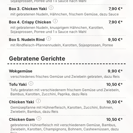
Sojasprossen, Porree und 1 x Sauce nach Wahl
Box 3. Chicken Yaki
i
7,90 €*
mit gebratenen Nudeln, Hähnchen, frischem Gemüse, dazu Sauce
Box 4. Crispy Chicken
i
7,90 €*
mit gebratenen Nudeln, knusprigem Hähnchen, Karotten,
Sojasprossen, Porree und 1 x Sauce nach Wahl
Box 5. Nudeln Rind
i
9,50 €*
mit Rindfleisch-Pfannennudeln, Karotten, Sojasprossen, Porree
Gebratene Gerichte
Wokgemüse
9,90 €*
verschiedenes frisches Gemüse und Zwiebeln gebraten, dazu Reis
Tofu Yaki
i
10,50 €*
Tofu gebraten mit verschiedenem frischem Gemüse und Zwiebeln,
Bambus, Karotten, Zucchini, Paprika, dazu Reis
Chicken Yaki
i
10,50 €*
Gemüsepfanne mit Hühnerfleisch, Karotten, Zucchini, Bohnen,
Zwiebeln, Bambus, dazu Reis
Chicken Gam
i
10,50 €*
gebratenes Hühnerfleisch mit verschiedenem Gemüse, Bambus,
Zwiebeln, Karotten, Champignons, Bohnem, Cashewnüssen, dazu