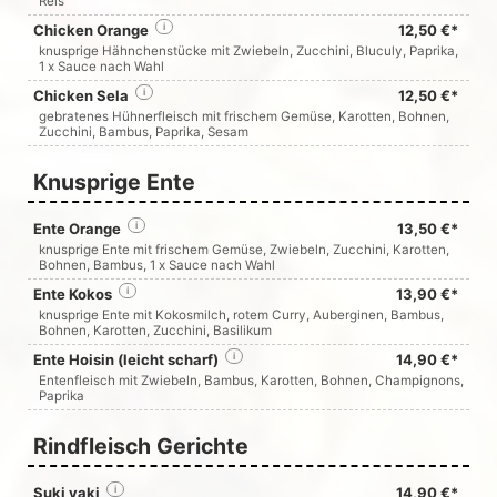
Reis
Chicken Orange
i
12,50 €*
knusprige Hähnchenstücke mit Zwiebeln, Zucchini, Bluculy, Paprika,
1 x Sauce nach Wahl
Chicken Sela
i
12,50 €*
gebratenes Hühnerfleisch mit frischem Gemüse, Karotten, Bohnen,
Zucchini, Bambus, Paprika, Sesam
Knusprige Ente
Ente Orange
i
13,50 €*
knusprige Ente mit frischem Gemüse, Zwiebeln, Zucchini, Karotten,
Bohnen, Bambus, 1 x Sauce nach Wahl
Ente Kokos
i
13,90 €*
knusprige Ente mit Kokosmilch, rotem Curry, Auberginen, Bambus,
Bohnen, Karotten, Zucchini, Basilikum
Ente Hoisin (leicht scharf)
i
14,90 €*
Entenfleisch mit Zwiebeln, Bambus, Karotten, Bohnen, Champignons,
Paprika
Rindfleisch Gerichte
Suki yaki
i
14,90 €*