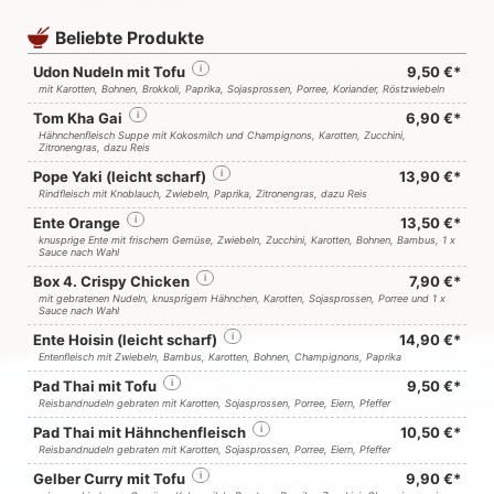
Beliebte Produkte
Udon Nudeln mit Tofu
i
9,50 €*
mit Karotten, Bohnen, Brokkoli, Paprika, Sojasprossen, Porree, Koriander, Röstzwiebeln
Tom Kha Gai
i
6,90 €*
Hähnchenfleisch Suppe mit Kokosmilch und Champignons, Karotten, Zucchini,
Zitronengras, dazu Reis
Pope Yaki (leicht scharf)
i
13,90 €*
Rindfleisch mit Knoblauch, Zwiebeln, Paprika, Zitronengras, dazu Reis
Ente Orange
i
13,50 €*
knusprige Ente mit frischem Gemüse, Zwiebeln, Zucchini, Karotten, Bohnen, Bambus, 1 x
Sauce nach Wahl
Box 4. Crispy Chicken
i
7,90 €*
mit gebratenen Nudeln, knusprigem Hähnchen, Karotten, Sojasprossen, Porree und 1 x
Sauce nach Wahl
Ente Hoisin (leicht scharf)
i
14,90 €*
Entenfleisch mit Zwiebeln, Bambus, Karotten, Bohnen, Champignons, Paprika
Pad Thai mit Tofu
i
9,50 €*
Reisbandnudeln gebraten mit Karotten, Sojasprossen, Porree, Eiern, Pfeffer
Pad Thai mit Hähnchenfleisch
i
10,50 €*
Reisbandnudeln gebraten mit Karotten, Sojasprossen, Porree, Eiern, Pfeffer
Gelber Curry mit Tofu
i
9,90 €*